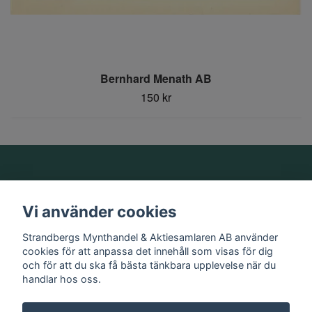
Bernhard Menath AB
150 kr
Om oss
Vi använder cookies
Information
Strandbergs Mynthandel & Aktiesamlaren AB använder
cookies för att anpassa det innehåll som visas för dig
och för att du ska få bästa tänkbara upplevelse när du
Sociala medier
handlar hos oss.