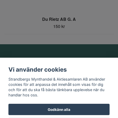
Du Rietz AB G. A
150 kr
Om oss
Vi använder cookies
Information
Strandbergs Mynthandel & Aktiesamlaren AB använder
cookies för att anpassa det innehåll som visas för dig
och för att du ska få bästa tänkbara upplevelse när du
Sociala medier
handlar hos oss.
Godkänn alla