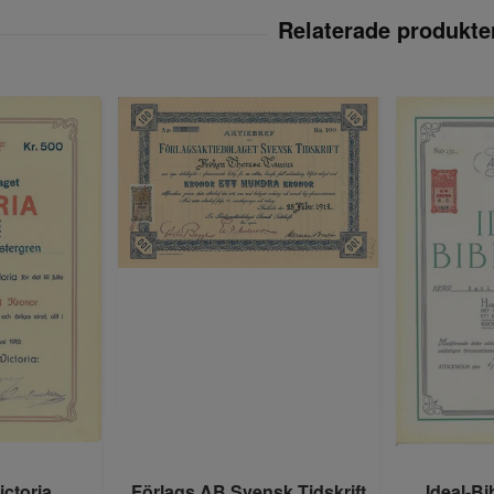
ictoria
Förlags AB Svensk Tidskrift
Ideal-Bi