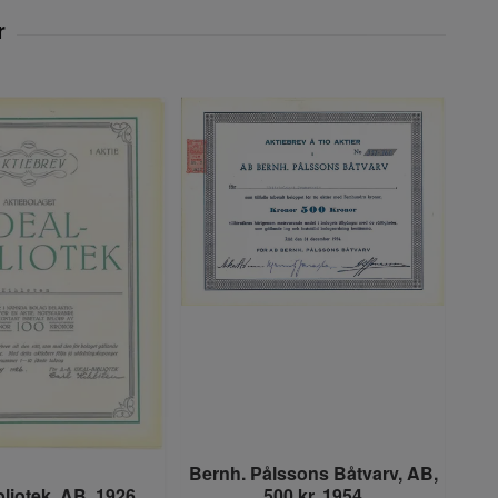
Bernh. Pålssons Båtvarv, AB,
bliotek, AB, 1926
500 kr, 1954
M