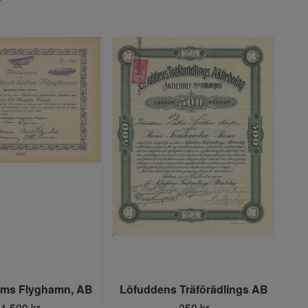
lms Flyghamn, AB
Löfuddens Träförädlings AB
1 500 kr
350 kr