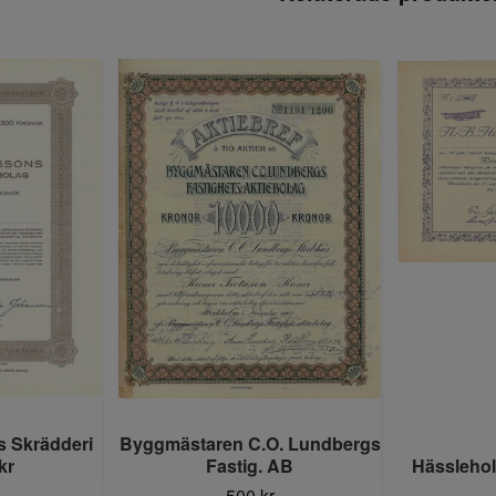
 Skrädderi
Byggmästaren C.O. Lundbergs
kr
Fastig. AB
Hässleho
500 kr