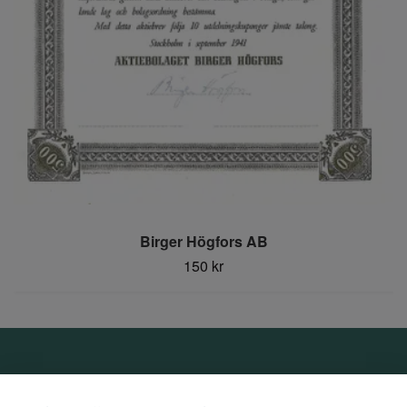
Birger Högfors AB
150 kr
Om oss