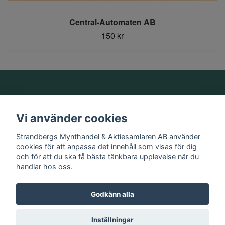
Central-Automaten AB
150 kr
Om oss
Vi använder cookies
Information
Strandbergs Mynthandel & Aktiesamlaren AB använder
cookies för att anpassa det innehåll som visas för dig
och för att du ska få bästa tänkbara upplevelse när du
Sociala medier
handlar hos oss.
Godkänn alla
© 2026 Strandbergs Mynthandel & Aktiesamlaren AB
Inställningar