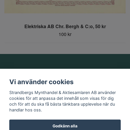
Elektriska AB Chr. Bergh & C:o, 50 kr
100 kr
Om oss
Vi använder cookies
Information
Strandbergs Mynthandel & Aktiesamlaren AB använder
cookies för att anpassa det innehåll som visas för dig
och för att du ska få bästa tänkbara upplevelse när du
Sociala medier
handlar hos oss.
Godkänn alla