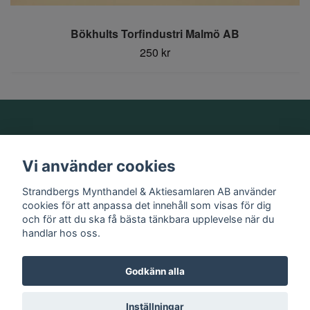
Bökhults Torfindustri Malmö AB
250 kr
Om oss
Vi använder cookies
Information
Strandbergs Mynthandel & Aktiesamlaren AB använder
cookies för att anpassa det innehåll som visas för dig
och för att du ska få bästa tänkbara upplevelse när du
Sociala medier
handlar hos oss.
Godkänn alla
© 2026 Strandbergs Mynthandel & Aktiesamlaren AB
Inställningar