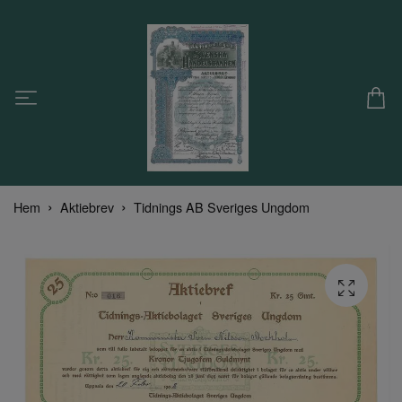
Hem
Aktiebrev
Tidnings AB Sveriges Ungdom