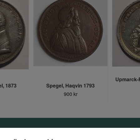
Upmarck-R
l, 1873
Spegel, Haqvin 1793
900 kr
Information