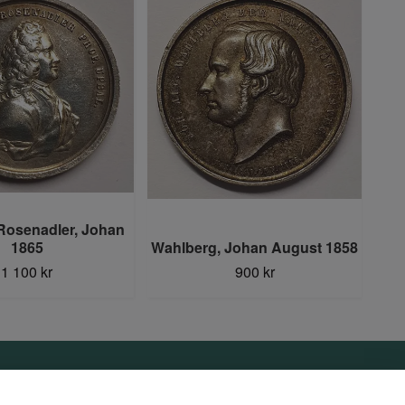
osenadler, Johan
1865
Wahlberg, Johan August 1858
1 100 kr
900 kr
Sociala medier