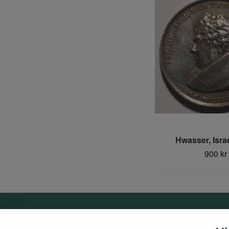
Hwasser, Israe
900 kr
Om oss