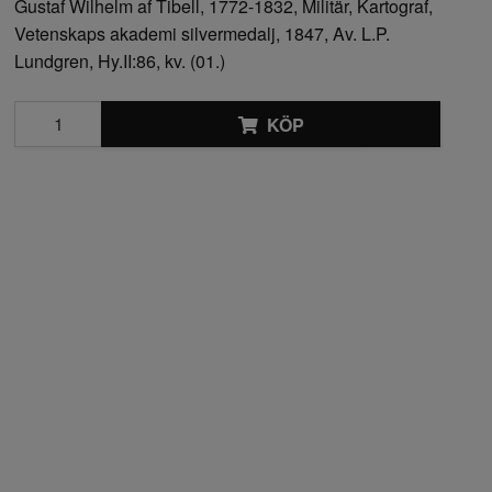
Gustaf Wilhelm af Tibell, 1772-1832, Militär, Kartograf,
Vetenskaps akademi silvermedalj, 1847, Av. L.P.
Lundgren, Hy.II:86, kv. (01.)
KÖP