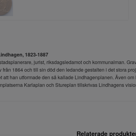
Lindhagen,
1823-1887
stadsplanerare, jurist, riksdagsledamot och kommunalman. Grav
från 1864 och till sin död den ledande gestalten i det stora pro
det att han utformade den så kallade Lindhagenplanen. Även om h
rnplatserna Karlaplan och Stureplan tillskrivas Lindhagens visio