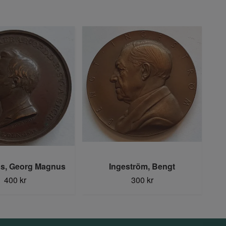
us, Georg Magnus
Ingeström, Bengt
Joc
400 kr
300 kr