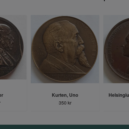
or
Kurten, Uno
Helsingi
r
350 kr