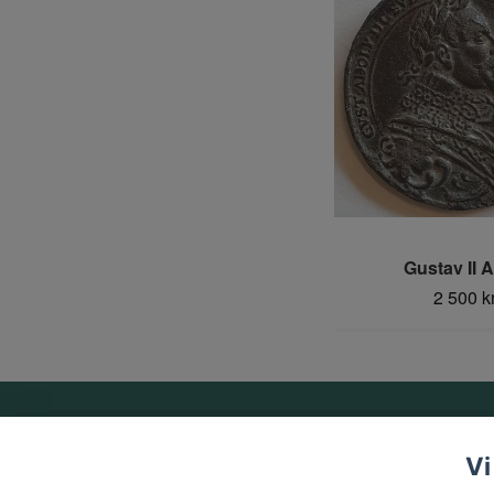
Gustav II A
2 500 k
Om oss
Vi