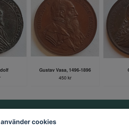
dolf
Gustav Vasa, 1496-1896
r
450 kr
Information
 använder cookies