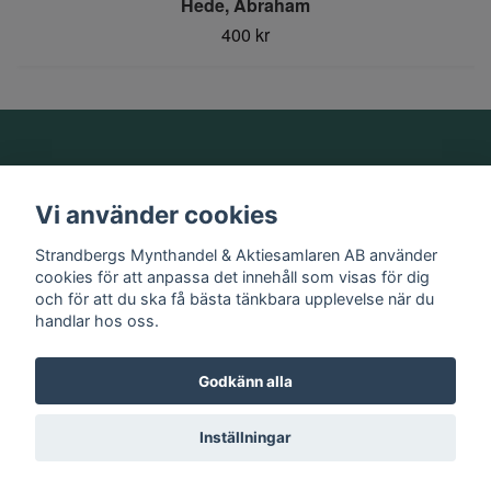
Hede, Abraham
400 kr
Om oss
Vi använder cookies
Information
Strandbergs Mynthandel & Aktiesamlaren AB använder
cookies för att anpassa det innehåll som visas för dig
och för att du ska få bästa tänkbara upplevelse när du
Sociala medier
handlar hos oss.
Godkänn alla
© 2026 Strandbergs Mynthandel & Aktiesamlaren AB
Inställningar