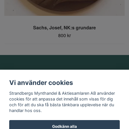
Sachs, Josef, NK:s grundare
800 kr
Om oss
Vi använder cookies
Information
Strandbergs Mynthandel & Aktiesamlaren AB använder
cookies för att anpassa det innehåll som visas för dig
och för att du ska få bästa tänkbara upplevelse när du
Sociala medier
handlar hos oss.
Godkänn alla