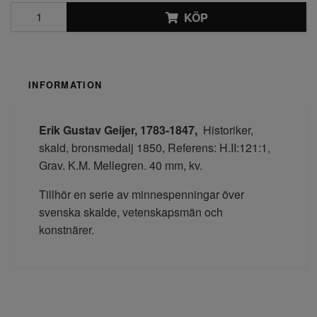
KÖP
INFORMATION
Erik Gustav
Geijer, 1783-1847,
Historiker,
skald, brons
medalj 1850,
Referens: H.II:121:1,
Grav. K.M. Mellegren.
40 mm,
kv.
Tillhör en serie av minnespenningar över
svenska skalde, vetenskapsmän och
konstnärer.