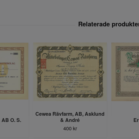
Cewea Rävfarm, AB, Asklund
 AB O. S.
& André
Er
400 kr