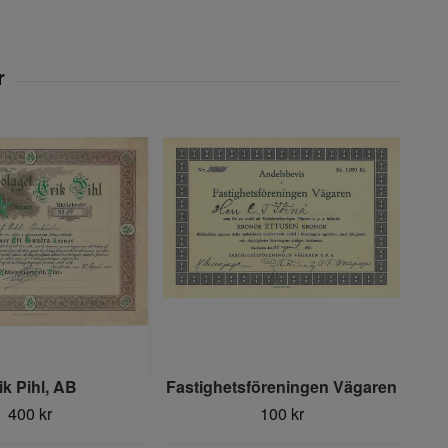
ik Pihl, AB
Fastighetsföreningen Vägaren
La
400 kr
100 kr