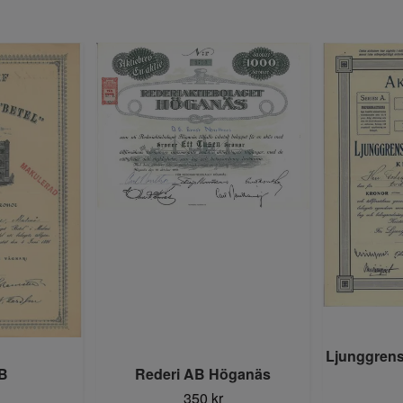
Ljunggrens
AB
Rederi AB Höganäs
350 kr