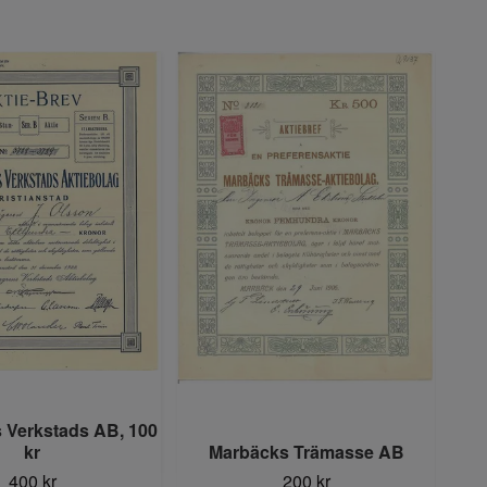
 Verkstads AB, 100
kr
Marbäcks Trämasse AB
Mas
400 kr
200 kr