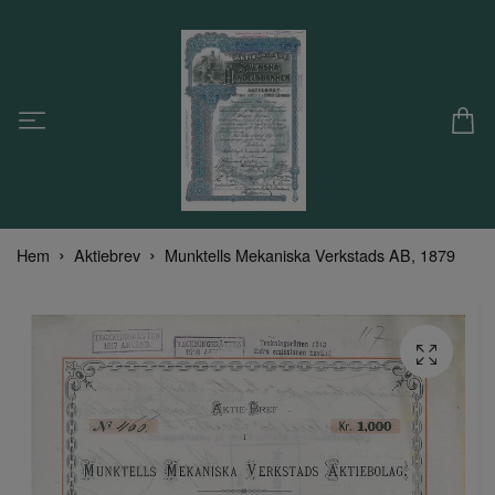
Hem
Aktiebrev
Munktells Mekaniska Verkstads AB, 1879