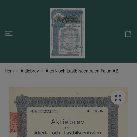
Hem
Aktiebrev
Åkeri- och Lastbilscentralen Falun AB