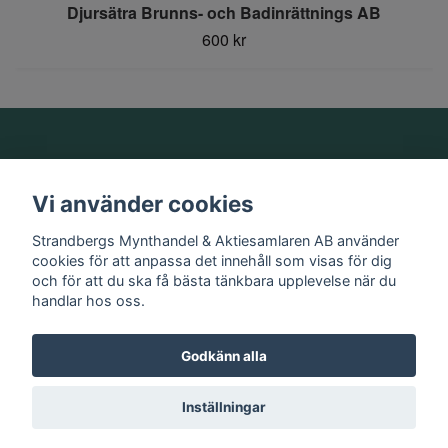
Djursätra Brunns- och Badinrättnings AB
600 kr
Om oss
Vi använder cookies
Information
Strandbergs Mynthandel & Aktiesamlaren AB använder
cookies för att anpassa det innehåll som visas för dig
och för att du ska få bästa tänkbara upplevelse när du
Sociala medier
handlar hos oss.
Godkänn alla
© 2026 Strandbergs Mynthandel & Aktiesamlaren AB
Inställningar