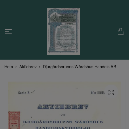
Hem
Aktiebrev
Djurgårdsbrunns Wärdshus Handels AB