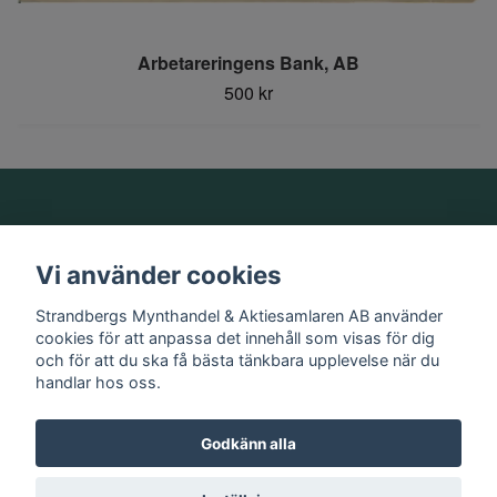
Arbetareringens Bank, AB
500 kr
Om oss
Vi använder cookies
Information
Strandbergs Mynthandel & Aktiesamlaren AB använder
cookies för att anpassa det innehåll som visas för dig
och för att du ska få bästa tänkbara upplevelse när du
Sociala medier
handlar hos oss.
Godkänn alla
© 2026 Strandbergs Mynthandel & Aktiesamlaren AB