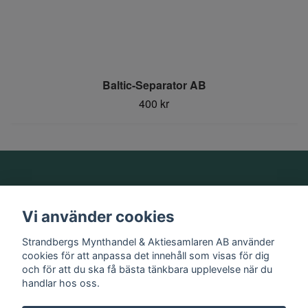
Baltic-Separator AB
400 kr
Om oss
Vi använder cookies
Information
Strandbergs Mynthandel & Aktiesamlaren AB använder
cookies för att anpassa det innehåll som visas för dig
och för att du ska få bästa tänkbara upplevelse när du
Sociala medier
handlar hos oss.