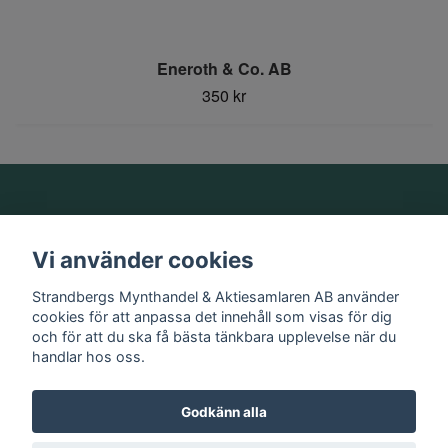
Eneroth & Co. AB
350 kr
Om oss
Vi använder cookies
Information
Strandbergs Mynthandel & Aktiesamlaren AB använder
cookies för att anpassa det innehåll som visas för dig
och för att du ska få bästa tänkbara upplevelse när du
Sociala medier
handlar hos oss.
Godkänn alla