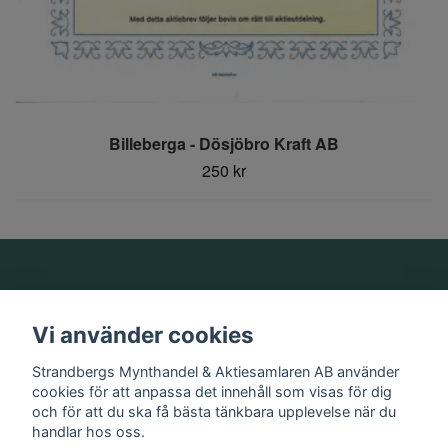
Billeberga - Dösjöbro Kraft AB
250 kr
Om oss
Vi använder cookies
Information
Strandbergs Mynthandel & Aktiesamlaren AB använder
cookies för att anpassa det innehåll som visas för dig
och för att du ska få bästa tänkbara upplevelse när du
Sociala medier
handlar hos oss.