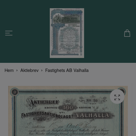
Hem
Aktiebrev
Fastighets AB Valhalla