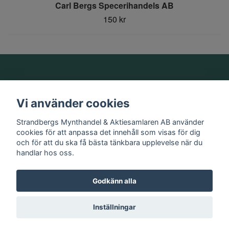
Carl Bergs Specerihandels AB
150 kr
Om oss
Vi använder cookies
Information
Strandbergs Mynthandel & Aktiesamlaren AB använder
cookies för att anpassa det innehåll som visas för dig
och för att du ska få bästa tänkbara upplevelse när du
Sociala medier
handlar hos oss.
Godkänn alla
© 2026 Strandbergs Mynthandel & Aktiesamlaren AB
Inställningar