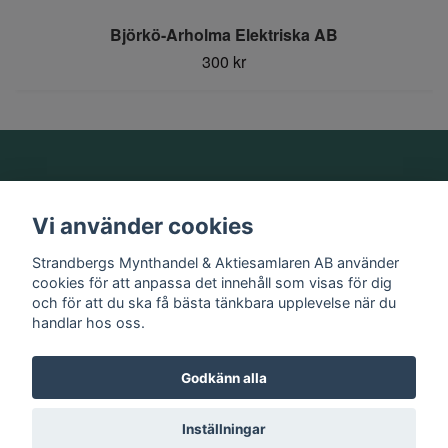
Björkö-Arholma Elektriska AB
300 kr
Om oss
Vi använder cookies
Information
Strandbergs Mynthandel & Aktiesamlaren AB använder
cookies för att anpassa det innehåll som visas för dig
och för att du ska få bästa tänkbara upplevelse när du
Sociala medier
handlar hos oss.
Godkänn alla
© 2026 Strandbergs Mynthandel & Aktiesamlaren AB
Inställningar