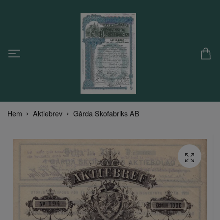
Hem
Aktiebrev
Gårda Skofabriks AB