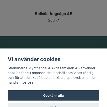
Bollnäs Ångsågs AB
200 kr
Om oss
Vi använder cookies
Information
Strandbergs Mynthandel & Aktiesamlaren AB använder
cookies för att anpassa det innehåll som visas för dig
och för att du ska få bästa tänkbara upplevelse när du
Sociala medier
handlar hos oss.
Godkänn alla
© 2026 Strandbergs Mynthandel & Aktiesamlaren AB