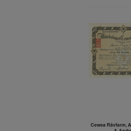
Cewea Rävfarm, A
& Andr