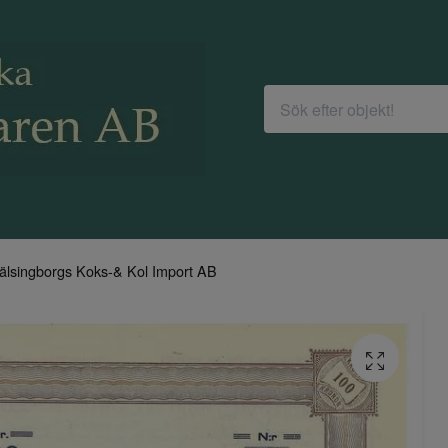
älsingborgs Koks-& Kol Import AB