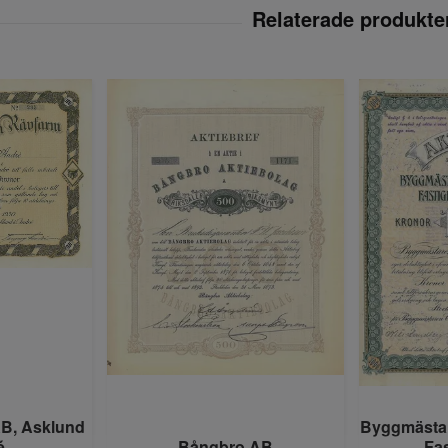
B, Asklund
Byggmästar
é
Bångbro AB
Fa