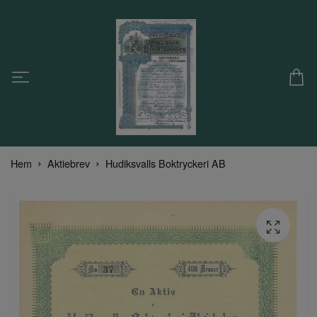
Hem
Aktiebrev
Hudiksvalls Boktryckeri AB