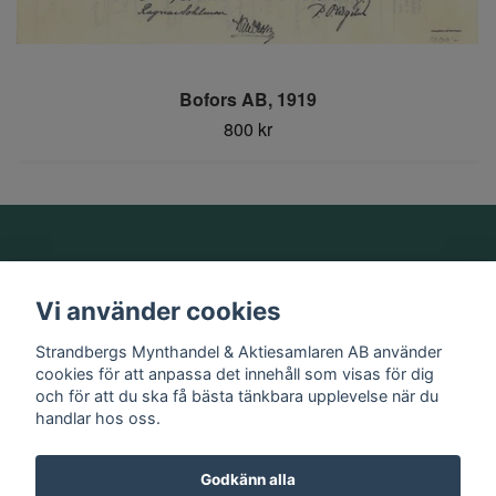
Bofors AB, 1919
800 kr
Om oss
Vi använder cookies
Information
Strandbergs Mynthandel & Aktiesamlaren AB använder
cookies för att anpassa det innehåll som visas för dig
och för att du ska få bästa tänkbara upplevelse när du
Sociala medier
handlar hos oss.
Godkänn alla