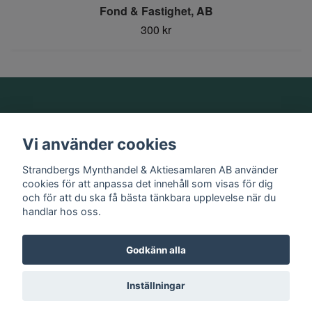
Fond & Fastighet, AB
300 kr
Om oss
Vi använder cookies
Information
Strandbergs Mynthandel & Aktiesamlaren AB använder
cookies för att anpassa det innehåll som visas för dig
och för att du ska få bästa tänkbara upplevelse när du
Sociala medier
handlar hos oss.
Godkänn alla
© 2026 Strandbergs Mynthandel & Aktiesamlaren AB
Inställningar