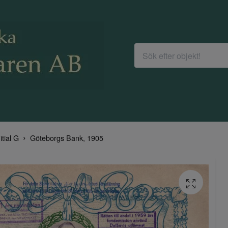
itial G
Göteborgs Bank, 1905