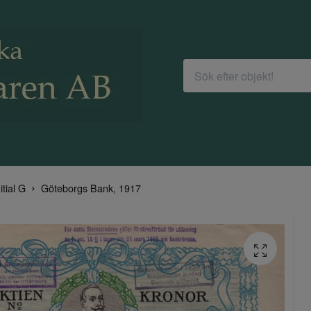
itial G
Göteborgs Bank, 1917