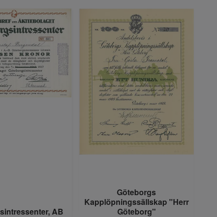
Göteborgs
Kapplöpningssällskap "Herr
sintressenter, AB
Göteborg"
G