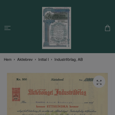
Hem
Aktiebrev
Initial I
Industriförlag, AB