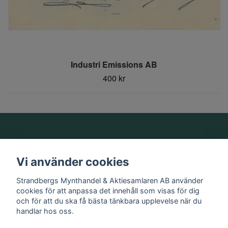
Industri Emissions AB
400 kr
Om oss
Vi använder cookies
Information
Strandbergs Mynthandel & Aktiesamlaren AB använder
cookies för att anpassa det innehåll som visas för dig
och för att du ska få bästa tänkbara upplevelse när du
Sociala medier
handlar hos oss.