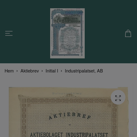
Hem
Aktiebrev
Initial I
Industripalatset, AB