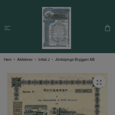
Hem
Aktiebrev
Initial J
Jönköpings Bryggeri AB