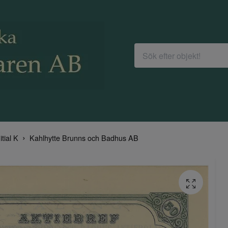
itial K
Kahlhytte Brunns och Badhus AB