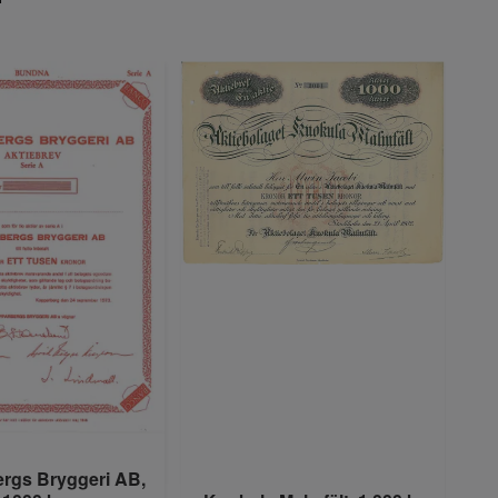
rgs Bryggeri AB,
Kn