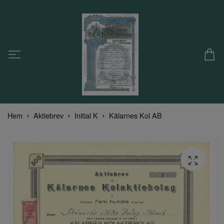
Hem
Aktiebrev
Initial K
Kälarnes Kol AB