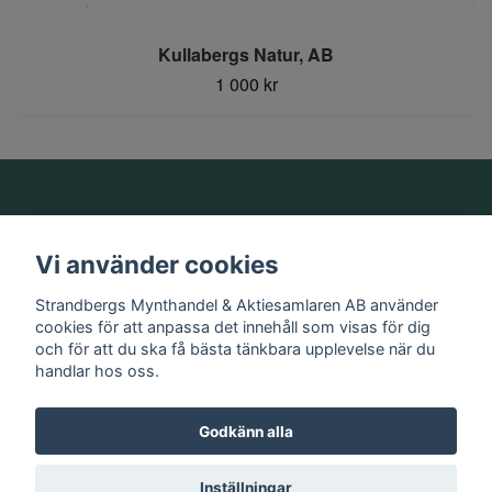
Kullabergs Natur, AB
1 000 kr
Om oss
Vi använder cookies
Information
Strandbergs Mynthandel & Aktiesamlaren AB använder
cookies för att anpassa det innehåll som visas för dig
och för att du ska få bästa tänkbara upplevelse när du
Sociala medier
handlar hos oss.
Godkänn alla
© 2026 Strandbergs Mynthandel & Aktiesamlaren AB
Inställningar