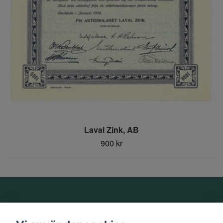
Laval Zink, AB
900 kr
Om oss