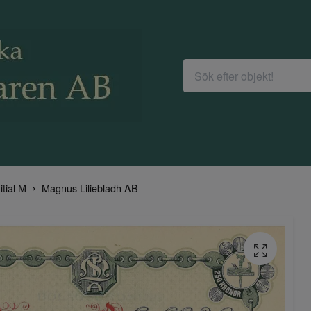
itial M
Magnus Liliebladh AB