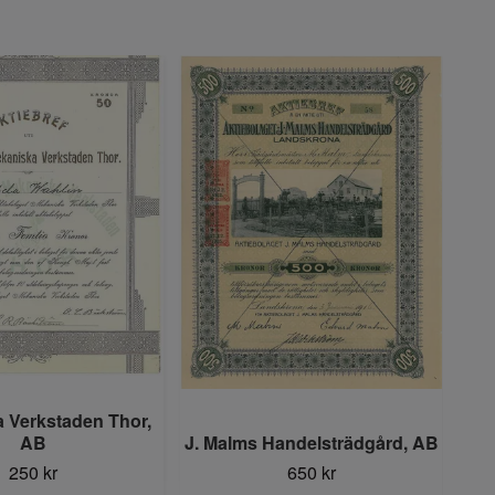
 Verkstaden Thor,
Meta
AB
J. Malms Handelsträdgård, AB
250 kr
650 kr