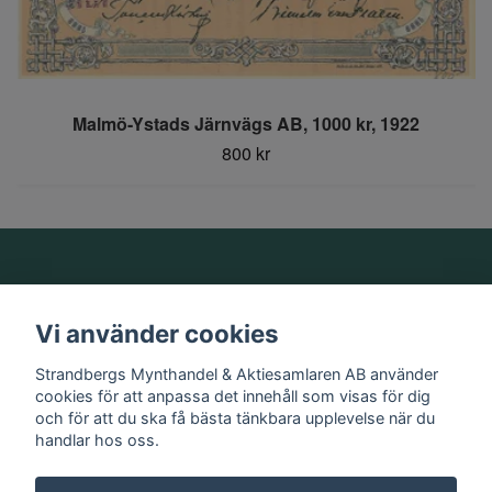
Malmö-Ystads Järnvägs AB, 1000 kr, 1922
800 kr
Om oss
Vi använder cookies
Information
Strandbergs Mynthandel & Aktiesamlaren AB använder
cookies för att anpassa det innehåll som visas för dig
och för att du ska få bästa tänkbara upplevelse när du
Sociala medier
handlar hos oss.