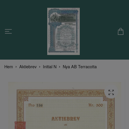
Hem
Aktiebrev
Initial N
Nya AB Terracotta