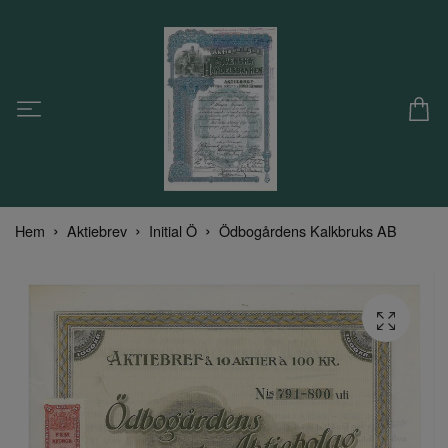
Hem
Aktiebrev
Initial Ö
Ödbogårdens Kalkbruks AB