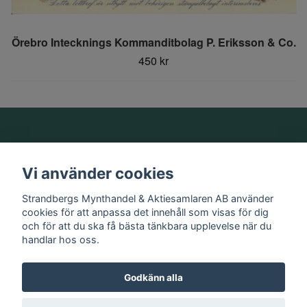
Örebro Intecknings Kommanditbolag P. Eriksson & Co.
450 kr
Om oss
Vi använder cookies
Information
Strandbergs Mynthandel & Aktiesamlaren AB använder
cookies för att anpassa det innehåll som visas för dig
och för att du ska få bästa tänkbara upplevelse när du
Sociala medier
handlar hos oss.
Godkänn alla