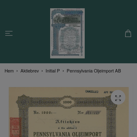
Hem
Aktiebrev
Initial P
Pennsylvania Oljeimport AB