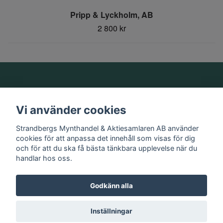
Pripp & Lyckholm, AB
2 800 kr
Om oss
Vi använder cookies
Information
Strandbergs Mynthandel & Aktiesamlaren AB använder
cookies för att anpassa det innehåll som visas för dig
och för att du ska få bästa tänkbara upplevelse när du
Sociala medier
handlar hos oss.
Godkänn alla
© 2026 Strandbergs Mynthandel & Aktiesamlaren AB
Inställningar