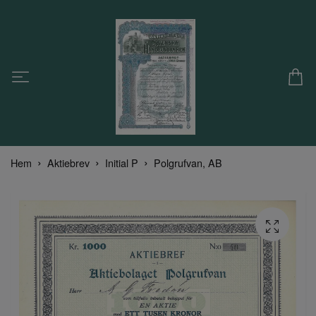
Hem
Aktiebrev
Initial P
Polgrufvan, AB