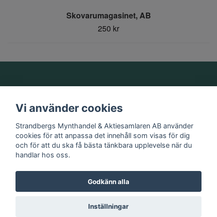
Skovarumagasinet, AB
250 kr
Om oss
Vi använder cookies
Information
Strandbergs Mynthandel & Aktiesamlaren AB använder
cookies för att anpassa det innehåll som visas för dig
och för att du ska få bästa tänkbara upplevelse när du
Sociala medier
handlar hos oss.
Godkänn alla
© 2026 Strandbergs Mynthandel & Aktiesamlaren AB
Inställningar