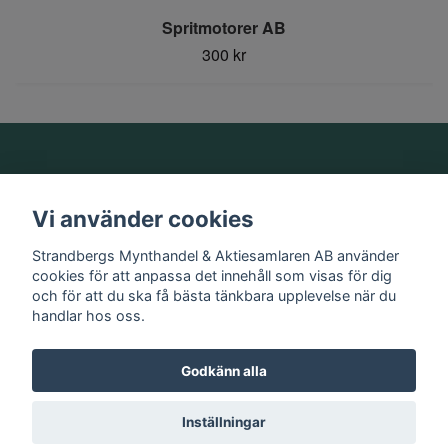
Spritmotorer AB
300 kr
Om oss
Vi använder cookies
Information
Strandbergs Mynthandel & Aktiesamlaren AB använder
cookies för att anpassa det innehåll som visas för dig
och för att du ska få bästa tänkbara upplevelse när du
Sociala medier
handlar hos oss.
Godkänn alla
© 2026 Strandbergs Mynthandel & Aktiesamlaren AB
Inställningar