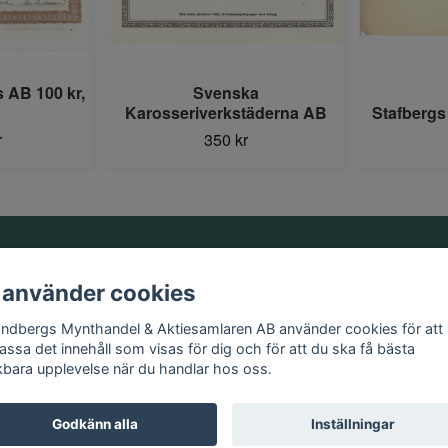
s AB 100 kr,
Svenska
B
Karosseriverkstäderna AB
Stafbergs
r
350 kr
Information
 använder cookies
Kontakt
andbergs Mynthandel & Aktiesamlaren AB använder cookies för att
Köpvillkor
assa det innehåll som visas för dig och för att du ska få bästa
kbara upplevelse när du handlar hos oss.
Godkänn alla
Inställningar