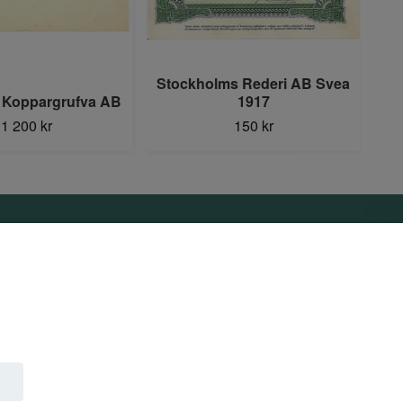
Stockholms Rederi AB Svea
 Koppargrufva AB
1917
1 200 kr
150 kr
Sociala medier
Facebook
Instagram