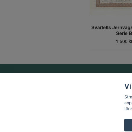
Svartelfs Jernväg
Serie 
1 500 k
Om oss
Vi
Vi är ett familjeföretag som startades 1969 av Birger
Str
Strandberg.
anp
tän
© 2026 Strandbergs Mynthandel & Aktiesamlaren AB